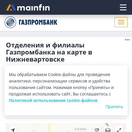
Главное меню
Откр
нави
Отделения и филиалы
Газпромбанка на карте в
Нижневартовске
Отделения
Банкоматы
Мы обрабатываем Cookie-файлы для проведения
аналитики, персонализации сервисов и удобства
Все банки
Карта
Список
пользования сайтом. Нажимая кнопку «Принять» и
продолжая использовать сайт, Вы соглашаетесь с
Город:
Нижневартовск
Политикой использования cookie-файлов
Принять