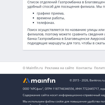
Список отделений Газпромбанка в Благовещенс
удобный способ для посещения филиала. Мы п
графике приема,
времени работы,
телефонах.
Поиск осуществляется по названию улицы или
филиалов, поэтому можете сравнить сведения 
банка Газпромбанка в
Благовещенске Амурской
подходящие маршруты для того, чтобы в сжаты
О Mainfin.ru
Реклама на сайте
Контакты
Полит
© 2015 - 2026, Bankiros
ООО "АРСфин", ОГРН 1187746346556, ИНН 7722445717, юридиче
Содержание сайта носит информационно-справочный хара
Мы используем файлы cookie для повышения удобства пол