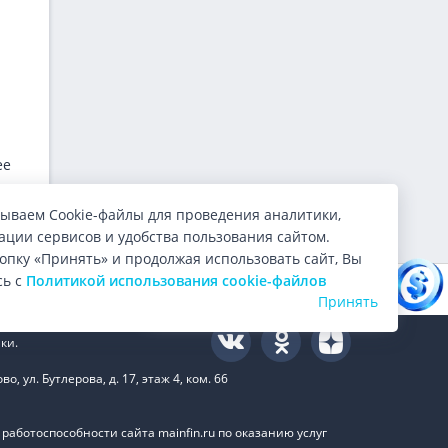
ее
ываем Cookie-файлы для проведения аналитики,
ции сервисов и удобства пользования сайтом.
опку «Принять» и продолжая использовать сайт, Вы
Каким будет курс доллара
сь с
Политикой использования cookie-файлов
Оцените нас:
4.9
из 5 (
10000
голосов)
завтра? Читайте прогноз!
Принять
ки.
 ул. Бутлерова, д. 17, этаж 4, ком. 66
аботоспособности сайта mainfin.ru по оказанию услуг