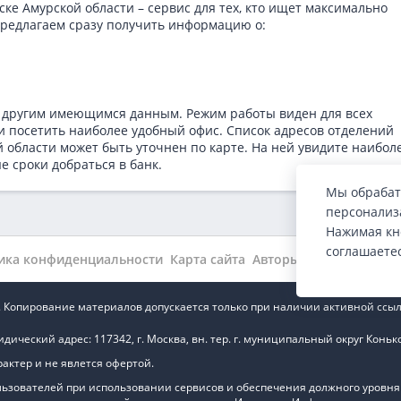
ке Амурской области – сервис для тех, кто ищет максимально
редлагаем сразу получить информацию о:
 другим имеющимся данным. Режим работы виден для всех
и посетить наиболее удобный офис. Список адресов отделений
 области может быть уточнен по карте. На ней увидите наибол
е сроки добраться в банк.
Мы обрабат
персонализа
Нажимая кн
соглашаете
ика конфиденциальности
Карта сайта
Авторы
Wiki
Новости
.ru. Копирование материалов допускается только при наличии активной ссыл
ский адрес: 117342, г. Москва, вн. тер. г. муниципальный округ Коньково,
ктер и не явлется офертой.
ьзователей при использовании сервисов и обеспечения должного уровня р