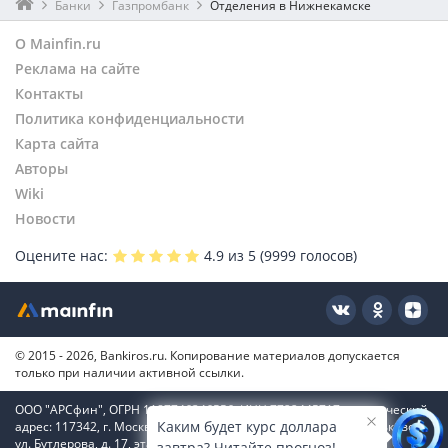
Банки
Газпромбанк
Отделения в Нижнекамске
О Mainfin.ru
Реклама на сайте
Контакты
Политика конфиденциальности
Карта сайта
Авторы
Wiki
Новости
Оцените нас:
4.9
из 5 (
9999
голосов)
© 2015 - 2026, Bankiros.ru. Копирование материалов допускается
только при наличии активной ссылки.
ООО "АРСфин", ОГРН 1187746346556, ИНН 7722445717, юридический
Каким будет курс доллара
адрес: 117342, г. Москва, вн. тер. г. муниципальный округ Коньково,
ул. Бутлерова, д. 17, этаж 4, ком. 66
завтра? Читайте прогноз!