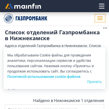
Главное меню
Откр
нави
Список отделений Газпромбанка
в Нижнекамске
Адреса отделений Газпромбанка в Нижнекамске. Список
адресов, поиск ближайшего отделения Газпромбанка в
Нижнекамске по адресу, названию. Часы работы,
Мы обрабатываем Cookie-файлы для проведения
Показать весь
телефоны, контактные данные.
аналитики, персонализации сервисов и удобства
Отделения
Банкоматы
пользования сайтом. Нажимая кнопку «Принять» и
продолжая использовать сайт, Вы соглашаетесь с
Политикой использования cookie-файлов
Все банки
Карта
Список
Принять
Город:
Нижнекамск
Найдено в Нижнекамске
1 отделение