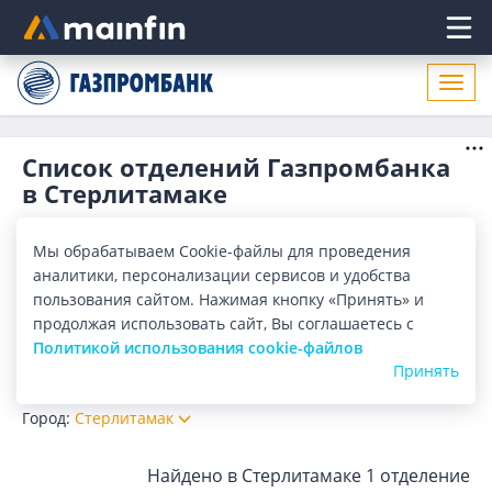
Главное меню
Откр
нави
Список отделений Газпромбанка
в Стерлитамаке
Адреса отделений Газпромбанка в Стерлитамаке. Список
адресов, поиск ближайшего отделения Газпромбанка в
Мы обрабатываем Cookie-файлы для проведения
Стерлитамаке по адресу, названию. Часы работы,
Показать весь
аналитики, персонализации сервисов и удобства
телефоны, контактные данные.
пользования сайтом. Нажимая кнопку «Принять» и
Отделения
Банкоматы
продолжая использовать сайт, Вы соглашаетесь с
Политикой использования cookie-файлов
Принять
Все банки
Карта
Список
Город:
Стерлитамак
Найдено в Стерлитамаке
1 отделение