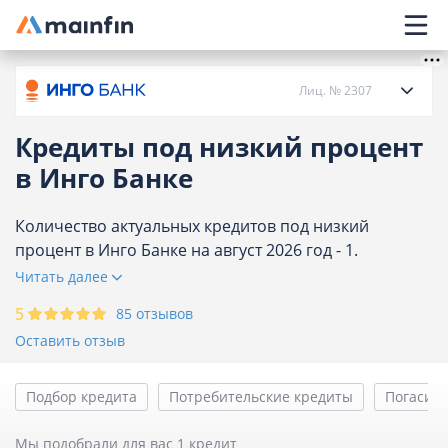
Главное меню
Лиц. № 2307
Кредиты под низкий процент
О банке
в Инго Банке
Кредиты
Количество актуальных кредитов под низкий
процент в Инго Банке на август 2026 год - 1.
Сравните процентные ставки и условия по кредитам
Читать далее
Карты
и оформите онлайн заявку.
5
85 отзывов
Вклады
Оставить отзыв
Отделения
Подбор кредита
Потребительские кредиты
Погасить
Банкоматы
Мы подобрали для вас 1 кредит