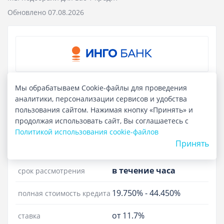
Обновлено 07.08.2026
Отзывы
Курсы валют
Потребительский кредит
Мы обрабатываем Cookie-файлы для проведения
аналитики, персонализации сервисов и удобства
Лиц. №2307
пользования сайтом. Нажимая кнопку «Принять» и
продолжая использовать сайт, Вы соглашаетесь с
до 3 000 000 ₽
сумма кредита
Политикой использования cookie-файлов
Принять
до 7 лет
срок кредита
в течение часа
срок рассмотрения
19.750%
-
44.450%
полная стоимость кредита
от 11.7%
ставка