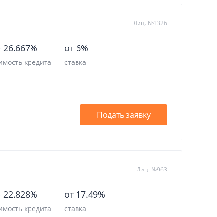
Лиц. №1326
-
26.667%
от 6%
имость кредита
ставка
Подать заявку
Лиц. №963
-
22.828%
от 17.49%
имость кредита
ставка