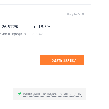
Отделения
Лиц. №2268
Банкоматы
-
26.577%
от 18.5%
Отзывы
имость кредита
ставка
Курсы валют
Личный кабинет
Подать заявку
Ваши данные надежно защищены