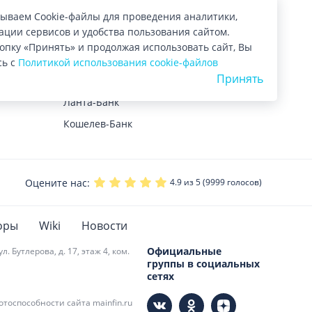
ываем Cookie-файлы для проведения аналитики,
Ипотека под залог жилья
ции сервисов и удобства пользования сайтом.
Азия-Инвест
Ипотека на комнату
опку «Принять» и продолжая использовать сайт, Вы
Хлынов
сь с
Политикой использования cookie-файлов
Калькулятор ипотеки
Принять
РосДорБанк
Рефинансирование ипотеки
Ланта-Банк
Ипотека с господдержкой
Кошелев-Банк
Ипотека для IT специалистов
Оцените нас:
4.9
из 5 (
9999
голосов)
оры
Wiki
Новости
Официальные
 Бутлерова, д. 17, этаж 4, ком.
группы в социальных
сетях
тоспособности сайта mainfin.ru