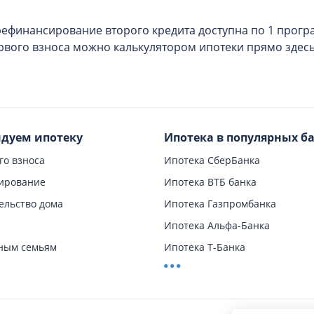
рефинансирование второго кредита доступна по 1 прогр
ервого взноса можно калькулятором ипотеки прямо здес
дуем ипотеку
Ипотека в популярных б
го взноса
Ипотека СберБанка
ирование
Ипотека ВТБ банка
ельство дома
Ипотека Газпромбанка
Ипотека Альфа-Банка
ным семьям
Ипотека Т-Банка
ий процент
Ипотека Россельхозбанка
у квартиры
Ипотека Московского Кредитн
ройку
Ипотека Банка ДОМ.РФ