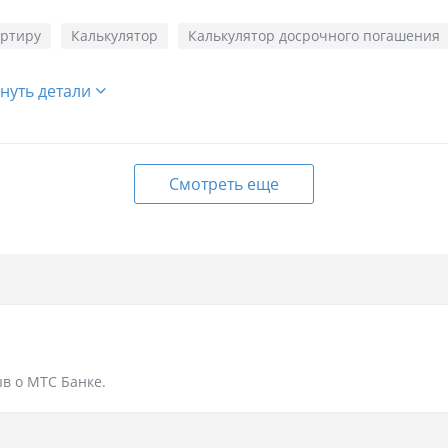
артиру
Калькулятор
Калькулятор досрочного погашения
нуть детали
Смотреть еще
в о МТС Банке.