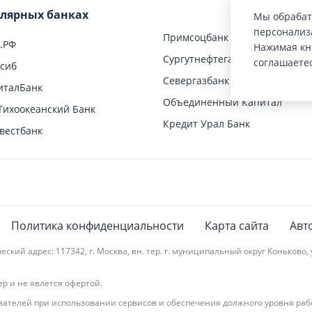
улярных банках
Мы обрабат
одный дом
Ипотека Совкомбанка
персонализа
Примсоцбанк
тор
.РФ
Нажимая кн
Сургутнефтегазбанк
соглашаете
лсиб
Севергазбанк
италБанк
Объединенный Капитал
Тихоокеанский Банк
Кредит Урал Банк
вестбанк
Политика конфиденциальности
Карта сайта
Авт
 адрес: 117342, г. Москва, вн. тер. г. муниципальный округ Коньково, ул.
 и не явлется офертой.
ателей при использовании сервисов и обеспечения должного уровня рабо