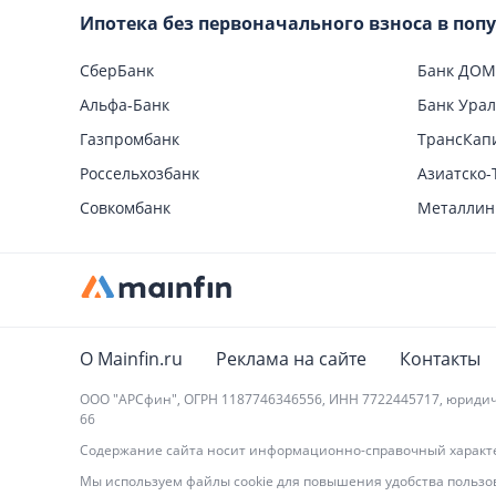
Ипотека без первоначального взноса в поп
На загор
Калькуля
СберБанк
Банк ДОМ
Альфа-Банк
Банк Ура
Газпромбанк
ТрансКап
Россельхозбанк
Азиатско-
Совкомбанк
Металлин
О Mainfin.ru
Реклама на сайте
Контакты
ООО "АРСфин", ОГРН 1187746346556, ИНН 7722445717, юридический
66
Содержание сайта носит информационно-справочный характер
Мы используем файлы cookie для повышения удобства пользов