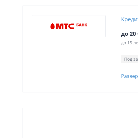
Креди
до 20 
до 15 л
Под за
Развер