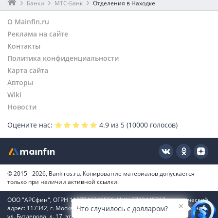
Банки
МТС-Банк
Отделения в Находке
О Mainfin.ru
Реклама на сайте
Контакты
Политика конфиденциальности
Карта сайта
Авторы
Wiki
Новости
Оцените нас:
4.9
из 5 (
10000
голосов)
© 2015 - 2026, Bankiros.ru. Копирование материалов допускается
только при наличии активной ссылки.
ООО "АРСфин", ОГРН 1187746346556, ИНН 7722445717, юридический
адрес: 117342, г. Москва, вн. тер. г. муниципальный округ Коньково,
Что случилось с долларом?
ул. Бутлерова, д. 17, этаж 4, ком. 66