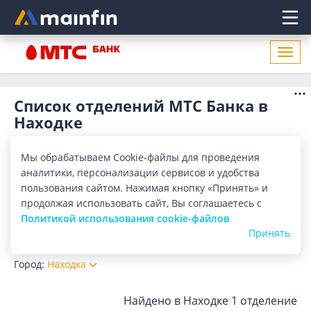
Главное меню
Откр
нави
Список отделений МТС Банка в
Находке
Адреса отделений МТС Банка в Находке. Список адресов,
поиск ближайшего отделения МТС Банка в Находке по
Мы обрабатываем Cookie-файлы для проведения
адресу, названию. Часы работы, телефоны, контактные
Показать весь
аналитики, персонализации сервисов и удобства
данные.
пользования сайтом. Нажимая кнопку «Принять» и
Отделения
Банкоматы
продолжая использовать сайт, Вы соглашаетесь с
Политикой использования cookie-файлов
Принять
Все банки
Карта
Список
Город:
Находка
Найдено в Находке
1 отделение