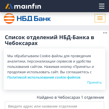
Главное меню
Откр
нави
Список отделений НБД-Банка в
Чебоксарах
Адреса отделений НБД-Банка в Чебоксарах. Список
адресов, поиск ближайшего отделения НБД-Банка в
Мы обрабатываем Cookie-файлы для проведения
Чебоксарах по адресу, названию. Часы работы, телефоны,
Показать весь
аналитики, персонализации сервисов и удобства
контактные данные.
пользования сайтом. Нажимая кнопку «Принять» и
продолжая использовать сайт, Вы соглашаетесь с
Все банки
Карта
Список
Политикой использования cookie-файлов
Принять
Город:
Чебоксары
Найдено в Чебоксарах
1 отделение