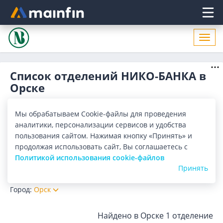
Главное меню
Откр
нави
Список отделений НИКО-БАНКА в
Орске
Адреса отделений НИКО-БАНКА в Орске. Список адресов,
поиск ближайшего отделения НИКО-БАНКА в Орске по
Мы обрабатываем Cookie-файлы для проведения
адресу, названию. Часы работы, телефоны, контактные
Показать весь
аналитики, персонализации сервисов и удобства
данные.
пользования сайтом. Нажимая кнопку «Принять» и
Отделения
Банкоматы
продолжая использовать сайт, Вы соглашаетесь с
Политикой использования cookie-файлов
Принять
Все банки
Карта
Список
Город:
Орск
Найдено в Орске
1 отделение