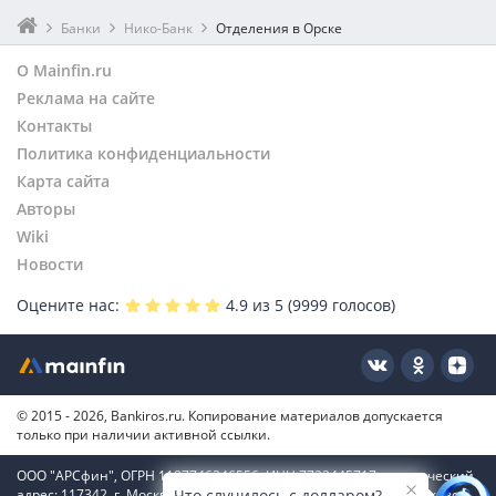
Банки
Нико-Банк
Отделения в Орске
О Mainfin.ru
Реклама на сайте
Контакты
Политика конфиденциальности
Карта сайта
Авторы
Wiki
Новости
Оцените нас:
4.9
из 5 (
9999
голосов)
© 2015 - 2026, Bankiros.ru. Копирование материалов допускается
только при наличии активной ссылки.
ООО "АРСфин", ОГРН 1187746346556, ИНН 7722445717, юридический
адрес: 117342, г. Москва, вн. тер. г. муниципальный округ Коньково,
Что случилось с долларом?