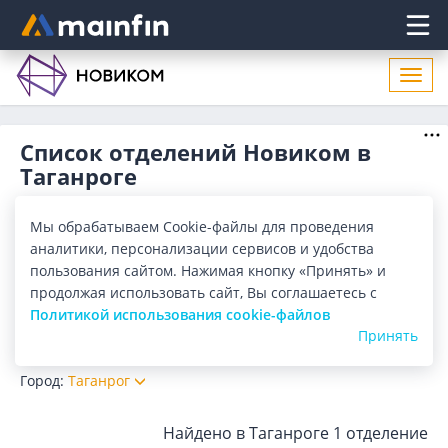
Главное меню
Откр
нави
Список отделений Новиком в
Таганроге
Адреса отделений Новиком в Таганроге. Список адресов,
поиск ближайшего отделения Новиком в Таганроге по
Мы обрабатываем Cookie-файлы для проведения
адресу, названию. Часы работы, телефоны, контактные
Показать весь
аналитики, персонализации сервисов и удобства
данные.
пользования сайтом. Нажимая кнопку «Принять» и
Отделения
Банкоматы
продолжая использовать сайт, Вы соглашаетесь с
Политикой использования cookie-файлов
Принять
Все банки
Карта
Список
Город:
Таганрог
Найдено в Таганроге
1 отделение