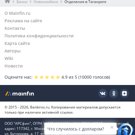
Банки
Новикомбанк
Отделения в Таганроге
О Mainfin.ru
Реклама на сайте
Контакты
Политика конфиденциальности
Карта сайта
Авторы
Wiki
Новости
Оцените нас:
4.9
из 5 (
10000
голосов)
© 2015 - 2026, Bankiros.ru. Копирование материалов допускается
только при наличии активной ссылки.
ООО "АРСфин", ОГРН 1187746346556, ИНН 7722445717, юридический
адрес: 117342, г. Москва, вн. тер. г. муниципальный округ Коньково,
Что случилось с долларом?
ул. Бутлерова, д. 17, этаж 4, ком. 66