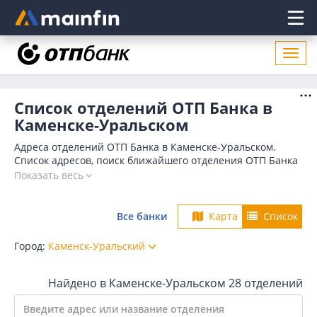
Главное меню
Откр
нави
Список отделений ОТП Банка в
Каменске-Уральском
Адреса отделений ОТП Банка в Каменске-Уральском.
Список адресов, поиск ближайшего отделения ОТП Банка
в Каменске-Уральском по адресу, названию. Часы работы,
Показать весь
телефоны, контактные данные.
Все банки
Карта
Список
Город:
Каменск-Уральский
Найдено в Каменске-Уральском
28 отделений