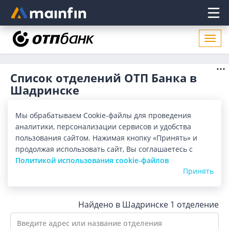
Главное меню
Откр
нави
Список отделений ОТП Банка в
Шадринске
Адреса отделений ОТП Банка в Шадринске. Список
Мы обрабатываем Cookie-файлы для проведения
адресов, поиск ближайшего отделения ОТП Банка в
Шадринске по адресу, названию. Часы работы, телефоны,
аналитики, персонализации сервисов и удобства
Показать весь
контактные данные.
пользования сайтом. Нажимая кнопку «Принять» и
продолжая использовать сайт, Вы соглашаетесь с
Все банки
Карта
Список
Политикой использования cookie-файлов
Принять
Город:
Шадринск
Найдено в Шадринске
1 отделение