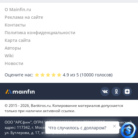
О Mainfin.ru
Реклама на сайте
Контакты
Политика конфиденциальности
Карта сайта
Авторы
Wiki
Новости
Оцените нас:
4.9
из 5 (
10000
голосов)
© 2015 - 2026, Bankiros.ru. Копирование материалов допускается
только при наличии активной ссылки.
ООО "АРСфин", ОГРН 1187746346556, ИНН 7722445717, юридический
адрес: 117342, г. Москва, вн. тер. г. муниципальный округ Коньково,
Что случилось с долларом?
ул. Бутлерова, д. 17, этаж 4, ком. 66