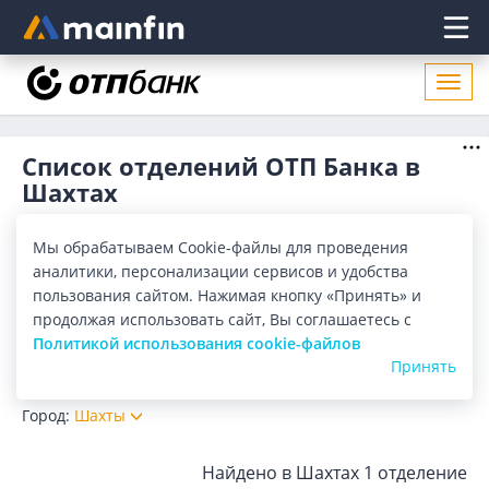
Главное меню
Откр
нави
Список отделений ОТП Банка в
Шахтах
Адреса отделений ОТП Банка в Шахтах. Список адресов,
поиск ближайшего отделения ОТП Банка в Шахтах по
Мы обрабатываем Cookie-файлы для проведения
адресу, названию. Часы работы, телефоны, контактные
Показать весь
аналитики, персонализации сервисов и удобства
данные.
пользования сайтом. Нажимая кнопку «Принять» и
Отделения
Банкоматы
продолжая использовать сайт, Вы соглашаетесь с
Политикой использования cookie-файлов
Принять
Все банки
Карта
Список
Город:
Шахты
Найдено в Шахтах
1 отделение