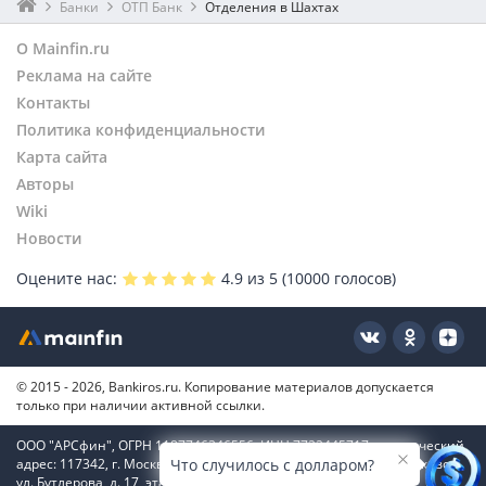
Банки
ОТП Банк
Отделения в Шахтах
О Mainfin.ru
Реклама на сайте
Контакты
Политика конфиденциальности
Карта сайта
Авторы
Wiki
Новости
Оцените нас:
4.9
из 5 (
10000
голосов)
© 2015 - 2026, Bankiros.ru. Копирование материалов допускается
только при наличии активной ссылки.
ООО "АРСфин", ОГРН 1187746346556, ИНН 7722445717, юридический
адрес: 117342, г. Москва, вн. тер. г. муниципальный округ Коньково,
Что случилось с долларом?
ул. Бутлерова, д. 17, этаж 4, ком. 66