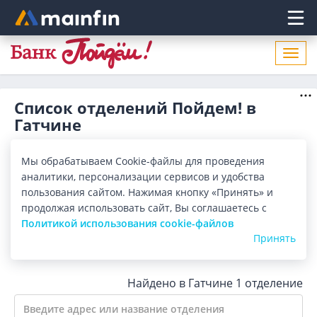
Главное меню
Откр
нави
Список отделений Пойдем! в
Гатчине
Адреса отделений Пойдем! в Гатчине. Список адресов,
поиск ближайшего отделения Пойдем! в Гатчине по
Мы обрабатываем Cookie-файлы для проведения
адресу, названию. Часы работы, телефоны, контактные
Показать весь
аналитики, персонализации сервисов и удобства
данные.
пользования сайтом. Нажимая кнопку «Принять» и
продолжая использовать сайт, Вы соглашаетесь с
Все банки
Карта
Список
Политикой использования cookie-файлов
Принять
Город:
Гатчина
Найдено в Гатчине
1 отделение