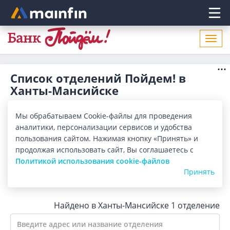
Главное меню
Откр
нави
Список отделений Пойдем! в
Ханты-Мансийске
Адреса отделений Пойдем! в Ханты-Мансийске. Список
Мы обрабатываем Cookie-файлы для проведения
адресов, поиск ближайшего отделения Пойдем! в Ханты-
Мансийске по адресу, названию. Часы работы, телефоны,
аналитики, персонализации сервисов и удобства
Показать весь
контактные данные.
пользования сайтом. Нажимая кнопку «Принять» и
продолжая использовать сайт, Вы соглашаетесь с
Все банки
Карта
Список
Политикой использования cookie-файлов
Принять
Город:
Ханты-Мансийск
Найдено в Ханты-Мансийске
1 отделение