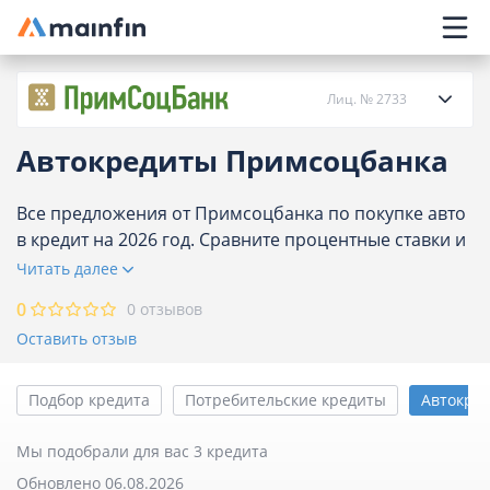
Главное меню
Лиц. № 2733
Автокредиты Примсоцбанка
О банке
Все предложения от Примсоцбанка по покупке авто
в кредит на 2026 год. Сравните процентные ставки и
Кредиты
условия по автокредитам в Примсоцбанке и
Читать далее
оформите онлайн заявку. Возможность получения
Карты
0
0 отзывов
кредита без первоначального взноса и справки о
Оставить отзыв
доходах. Количество предложений банка на сегодня
Вклады
- 3.
Подбор кредита
Потребительские кредиты
Автокре
Отделения
Мы подобрали для вас 3 кредита
Обновлено 06.08.2026
Банкоматы