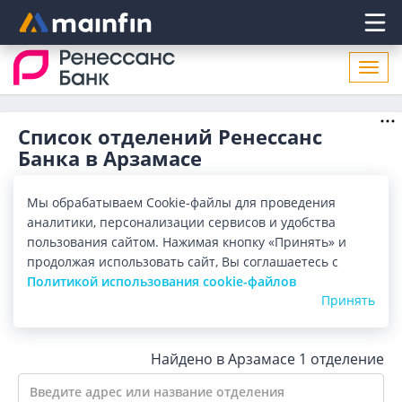
Главное меню
Откр
нави
Список отделений Ренессанс
Банка в Арзамасе
Адреса отделений Ренессанс Банка в Арзамасе. Список
Мы обрабатываем Cookie-файлы для проведения
адресов, поиск ближайшего отделения Ренессанс Банка в
Арзамасе по адресу, названию. Часы работы, телефоны,
аналитики, персонализации сервисов и удобства
Показать весь
контактные данные.
пользования сайтом. Нажимая кнопку «Принять» и
продолжая использовать сайт, Вы соглашаетесь с
Все банки
Карта
Список
Политикой использования cookie-файлов
Принять
Город:
Арзамас
Найдено в Арзамасе
1 отделение