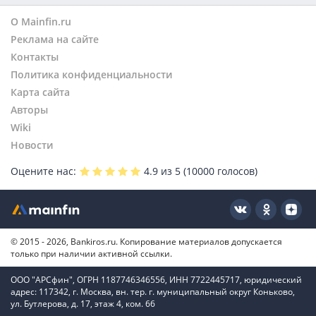
О Mainfin.ru
Реклама на сайте
Контакты
Политика конфиденциальности
Карта сайта
Авторы
Wiki
Новости
Оцените нас:
4.9
из 5 (
10000
голосов)
© 2015 - 2026, Bankiros.ru. Копирование материалов допускается
только при наличии активной ссылки.
ООО "АРСфин", ОГРН 1187746346556, ИНН 7722445717, юридический
адрес: 117342, г. Москва, вн. тер. г. муниципальный округ Коньково,
ул. Бутлерова, д. 17, этаж 4, ком. 66