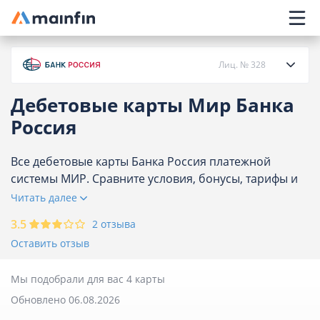
Главное меню
Лиц. № 328
Дебетовые карты Мир Банка
О банке
Россия
Кредиты
Все дебетовые карты Банка Россия платежной
системы МИР. Сравните условия, бонусы, тарифы и
обслуживание, выберите выгодную банковскую
Читать далее
Карты
карту и оставьте онлайн-заявку на мгновенное
3.5
2 отзыва
оформление. Количество предложений в Банке
Вклады
Оставить отзыв
Россия - 4.
Отделения
Мы подобрали для вас 4 карты
Обновлено 06.08.2026
Банкоматы