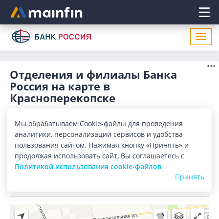
Главное меню
Откр
нави
Отделения и филиалы Банка
Россия на карте в
Красноперекопске
Отделения
Банкоматы
Мы обрабатываем Cookie-файлы для проведения
аналитики, персонализации сервисов и удобства
Все банки
Карта
Список
пользования сайтом. Нажимая кнопку «Принять» и
продолжая использовать сайт, Вы соглашаетесь с
Город:
Красноперекопск
Политикой использования cookie-файлов
Принять