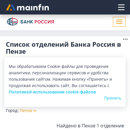
Главное меню
Откр
нави
Список отделений Банка Россия в
Пензе
Адреса отделений Банка Россия в Пензе. Список адресов,
поиск ближайшего отделения Банка Россия в Пензе по
Мы обрабатываем Cookie-файлы для проведения
адресу, названию. Часы работы, телефоны, контактные
Показать весь
аналитики, персонализации сервисов и удобства
данные.
пользования сайтом. Нажимая кнопку «Принять» и
Отделения
Банкоматы
продолжая использовать сайт, Вы соглашаетесь с
Политикой использования cookie-файлов
Принять
Все банки
Карта
Список
Город:
Пенза
Найдено в Пензе
1 отделение