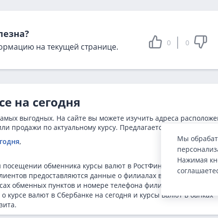
лезна?
0
0
ормацию на текущей странице.
е на сегодня
самых выгодных. На сайте вы можете изучить адреса располож
или продажи по актуальному курсу. Предлагается информация о
Мы обрабат
егодня
,
персонализа
Нажимая кн
и посещении обменника курсы валют в РостФинансе на сегодня
соглашаете
а клиентов предоставляются данные о филиалах в формате списка
сах обменных пунктов и номере телефона филиала. Также на
 курсе валют в Сбербанке на сегодня и курсы валют в банках
зита.