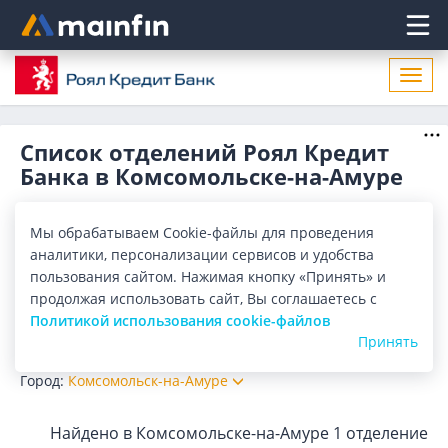
Главное меню
Откр
нави
Список отделений Роял Кредит
Банка в Комсомольске-на-Амуре
Адреса отделений Роял Кредит Банка в Комсомольске-на-
Амуре. Список адресов, поиск ближайшего отделения
Мы обрабатываем Cookie-файлы для проведения
Роял Кредит Банка в Комсомольске-на-Амуре по адресу,
Показать весь
аналитики, персонализации сервисов и удобства
названию. Часы работы, телефоны, контактные данные.
пользования сайтом. Нажимая кнопку «Принять» и
Отделения
Банкоматы
продолжая использовать сайт, Вы соглашаетесь с
Политикой использования cookie-файлов
Все банки
Карта
Список
Принять
Город:
Комсомольск-на-Амуре
Найдено в Комсомольске-на-Амуре
1 отделение