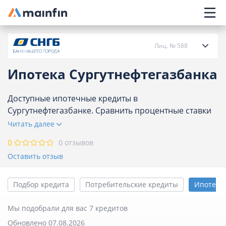
Главное меню
Лиц. № 588
Ипотека Сургутнефтегазбанка
О банке
Доступные ипотечные кредиты в
Сургутнефтегазбанке. Сравнить процентные ставки
Кредиты
по ипотеке на покупку квартиры, дома,
Читать далее
недвижимости Сургутнефтегазбанка, актуальных
Карты
0
0 отзывов
программ на сегодня 7.
Оставить отзыв
Вклады
Подбор кредита
Потребительские кредиты
Ипотека
Отделения
Мы подобрали для вас 7 кредитов
Обновлено 07.08.2026
Банкоматы