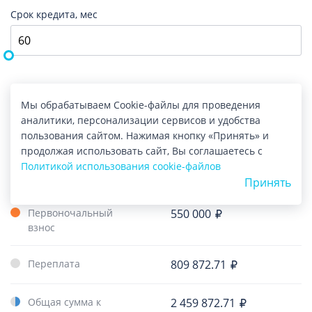
Срок кредита, мес
Мы обрабатываем Cookie-файлы для проведения
Ежемесячный платеж
Ставка
аналитики, персонализации сервисов и удобства
40 997.88
16.99%
пользования сайтом. Нажимая кнопку «Принять» и
продолжая использовать сайт, Вы соглашаетесь с
Политикой использования cookie-файлов
Сумма кредита
1 650 000
Принять
Первоночальный
550 000
взнос
Переплата
809 872.71
Общая сумма к
2 459 872.71