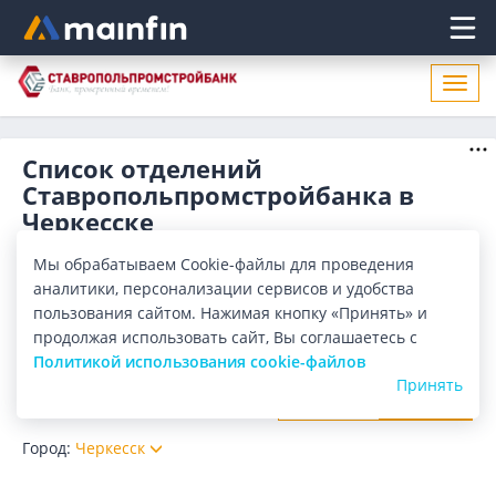
Главное меню
Откр
нави
Список отделений
Ставропольпромстройбанка в
Черкесске
Адреса отделений Ставропольпромстройбанка в
Мы обрабатываем Cookie-файлы для проведения
Черкесске. Список адресов, поиск ближайшего отделения
аналитики, персонализации сервисов и удобства
Ставропольпромстройбанка в Черкесске по адресу,
Показать весь
пользования сайтом. Нажимая кнопку «Принять» и
названию. Часы работы, телефоны, контактные данные.
продолжая использовать сайт, Вы соглашаетесь с
Отделения
Банкоматы
Политикой использования cookie-файлов
Принять
Все банки
Карта
Список
Город:
Черкесск