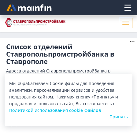
Главное меню
Откр
нави
Список отделений
Ставропольпромстройбанка в
Ставрополе
Адреса отделений Ставропольпромстройбанка в
Ставрополе. Список адресов, поиск ближайшего
отделения Ставропольпромстройбанка в Ставрополе по
Показать весь
Мы обрабатываем Cookie-файлы для проведения
адресу, названию. Часы работы, телефоны, контактные
аналитики, персонализации сервисов и удобства
данные.
Отделения
Банкоматы
пользования сайтом. Нажимая кнопку «Принять» и
продолжая использовать сайт, Вы соглашаетесь с
Политикой использования cookie-файлов
Все банки
Карта
Список
Принять
Город:
Ставрополь