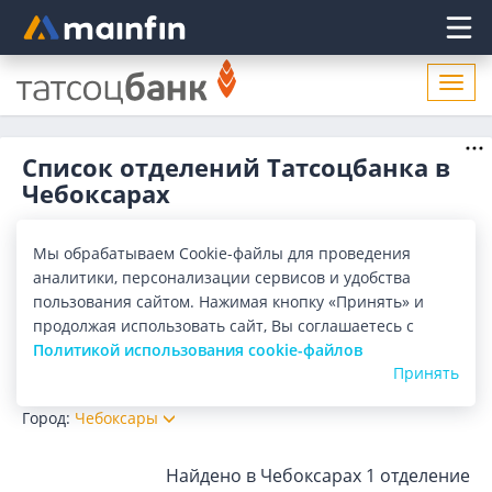
Главное меню
Откр
нави
Список отделений Татсоцбанка в
Чебоксарах
Адреса отделений Татсоцбанка в Чебоксарах. Список
адресов, поиск ближайшего отделения Татсоцбанка в
Мы обрабатываем Cookie-файлы для проведения
Чебоксарах по адресу, названию. Часы работы, телефоны,
Показать весь
аналитики, персонализации сервисов и удобства
контактные данные.
пользования сайтом. Нажимая кнопку «Принять» и
Отделения
Банкоматы
продолжая использовать сайт, Вы соглашаетесь с
Политикой использования cookie-файлов
Все банки
Карта
Список
Принять
Город:
Чебоксары
Найдено в Чебоксарах
1 отделение