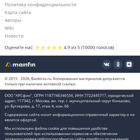
Политика конфиденциальности
Карта сайта
Авторы
Wiki
Новости
Оцените нас:
4.9
из 5 (
10000
голосов)
© 2015 - 2026, Bankiros.ru. Копирование материалов допускается
только при наличии активной ссылки.
ООО "АРСфин", ОГРН 1187746346556, ИНН 7722445717, юридический
адрес: 117342, г. Москва, вн. тер. г. муниципальный округ Коньково,
ул. Бутлерова, д. 17, этаж 4, ком. 66
Содержание сайта носит информационно-справочный характер и не
явлется офертой.
Мы используем файлы cookie для повышения удобства
пользователей при использовании сервисов и обеспечения
должного уровня работоспособности сайта mainfin.ru по оказанию