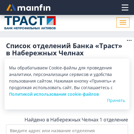
Главное меню
Откр
нави
Список отделений Банка «Траст»
в Набережных Челнах
Адреса отделений Банка «Траст» в Набережных Челнах.
Список адресов, поиск ближайшего отделения Банка
Мы обрабатываем Cookie-файлы для проведения
«Траст» в Набережных Челнах по адресу, названию. Часы
Показать весь
аналитики, персонализации сервисов и удобства
работы, телефоны, контактные данные.
пользования сайтом. Нажимая кнопку «Принять» и
продолжая использовать сайт, Вы соглашаетесь с
Все банки
Карта
Список
Политикой использования cookie-файлов
Принять
Город:
Набережные Челны
Найдено в Набережных Челнах
1 отделение