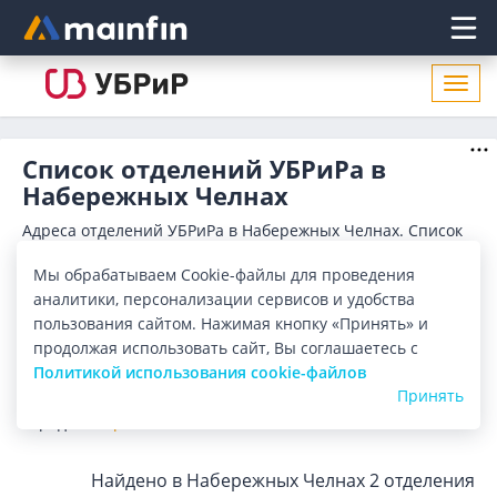
Главное меню
Откр
нави
Список отделений УБРиРа в
Набережных Челнах
Адреса отделений УБРиРа в Набережных Челнах. Список
адресов, поиск ближайшего отделения УБРиРа в
Набережных Челнах по адресу, названию. Часы работы,
Показать весь
Мы обрабатываем Cookie-файлы для проведения
телефоны, контактные данные.
аналитики, персонализации сервисов и удобства
Отделения
Банкоматы
пользования сайтом. Нажимая кнопку «Принять» и
продолжая использовать сайт, Вы соглашаетесь с
Политикой использования cookie-файлов
Все банки
Карта
Список
Принять
Город:
Набережные Челны
Найдено в Набережных Челнах
2 отделения