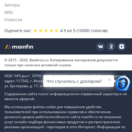
Авторы
Wiki
Новости
Оцените нас:
4.9
из 5 (
10000
голосов)
© 2015 - 2026, Bankiros.ru. Копирование материалов допускается
только при наличии активной ссылки.
ООО "АРСфин", ОГРН 1187746346556, ИНН 7722445717, юридический
адрес: 117342, г. Москва, вн. тер. г. муниципальный округ Коньково,
Что случилось с долларом?
ул. Бутлерова, д. 17, этаж 4, ком. 66
Содержание сайта носит информационно-справочный характер и не
явлется офертой.
Мы используем файлы cookie для повышения удобства
пользователей при использовании сервисов и обеспечения
должного уровня работоспособности сайта mainfin.ru по оказанию
услуг онлайн подбора финансовых продуктов и распространению
рекламы организаций - партнеров в сети Интернет. Информация по
ссылке
.