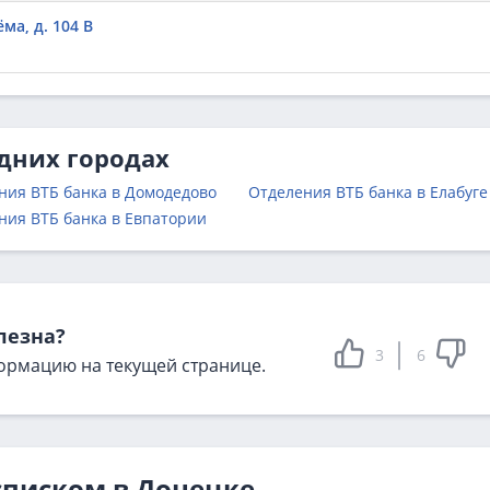
ёма, д. 104 В
едних городах
ния ВТБ банка в Домодедово
Отделения ВТБ банка в Елабуге
ния ВТБ банка в Евпатории
лезна?
3
6
ормацию на текущей странице.
списком в Донецке