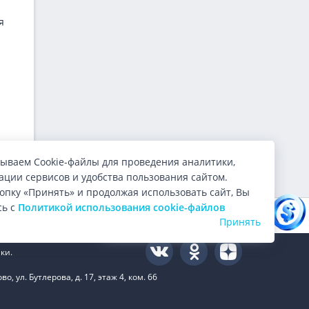
я
я
ываем Cookie-файлы для проведения аналитики,
ции сервисов и удобства пользования сайтом.
опку «Принять» и продолжая использовать сайт, Вы
Каким будет курс доллара
сь с
Политикой использования cookie-файлов
Оцените нас:
4.9
из 5 (
10000
голосов)
завтра? Читайте прогноз!
Принять
ки.
 ул. Бутлерова, д. 17, этаж 4, ком. 66