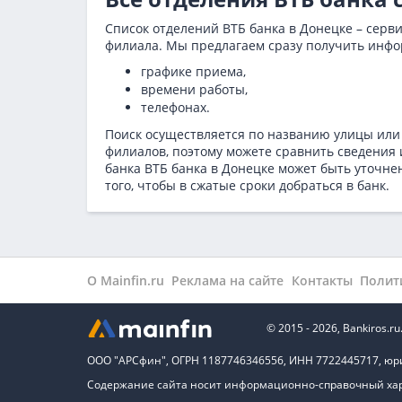
Список отделений ВТБ банка в Донецке – серв
филиала. Мы предлагаем сразу получить инф
графике приема,
времени работы,
телефонах.
Поиск осуществляется по названию улицы или
филиалов, поэтому можете сравнить сведения 
банка ВТБ банка в
Донецке может быть уточне
того, чтобы в сжатые сроки добраться в банк.
О Mainfin.ru
Реклама на сайте
Контакты
Полит
© 2015 - 2026, Bankiros
ООО "АРСфин", ОГРН 1187746346556, ИНН 7722445717, юридиче
Содержание сайта носит информационно-справочный хара