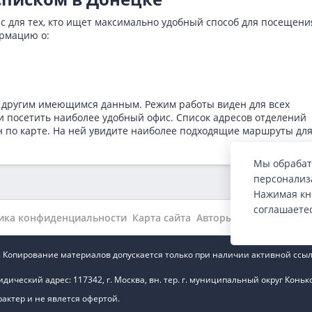
ис для тех, кто ищет максимально удобный способ для посещени
ормацию о:
 другим имеющимся данным. Режим работы виден для всех
и посетить наиболее удобный офис. Список адресов отделений
н по карте. На ней увидите наиболее подходящие маршруты дл
Мы обрабат
персонализа
Нажимая кн
соглашаете
ика конфиденциальности
Карта сайта
Авторы
Wiki
Новости
.ru. Копирование материалов допускается только при наличии активной ссыл
ский адрес: 117342, г. Москва, вн. тер. г. муниципальный округ Коньково,
ктер и не явлется офертой.