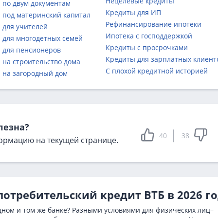
Нецелевые кредиты
 по двум документам
Кредиты для ИП
 под материнский капитал
Рефинансирование ипотеки
 для учителей
Ипотека с господдержкой
 для многодетных семей
Кредиты с просрочками
 для пенсионеров
Кредиты для зарплатных клиент
 на строительство дома
С плохой кредитной историей
 на загородный дом
лезна?
40
38
ормацию на текущей странице.
потребительский кредит ВТБ в 2026 г
дном и том же банке? Разными условиями для физических лиц–