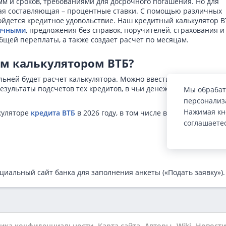
мм и сроков, требованиями для досрочного погашения. Но для
кая составляющая – процентные ставки. С помощью различных
бойдется кредитное удовольствие. Наш кредитный калькулятор В
ичными
, предложения без справок, поручителей, страхования и
щей переплаты, а также создает расчет по месяцам.
ым калькулятором ВТБ?
льней будет расчет калькулятора. Можно ввести базовые данны
результаты подсчетов тех кредитов, в чьи денежные и временн
Мы обрабат
персонализа
Нажимая кн
куляторе
кредита ВТБ
в 2026 году, в том числе в разделе
соглашаете
циальный сайт банка для заполнения анкеты («Подать заявку»).
ика конфиденциальности
Карта сайта
Авторы
Wiki
Новости