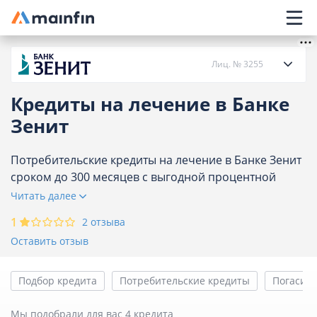
Главное меню
Лиц. № 3255
Кредиты на лечение в Банке
О банке
Зенит
Кредиты
Потребительские кредиты на лечение в Банке Зенит
сроком до 300 месяцев с выгодной процентной
ставкой. Возможность получения кредита без
Читать далее
Карты
справок и поручителей. Оформите заявку онлайн.
1
2 отзыва
Вклады
Оставить отзыв
Отделения
Подбор кредита
Потребительские кредиты
Погасить
Банкоматы
Мы подобрали для вас 4 кредита