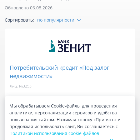
Обновлено 06.08.2026
Отзывы
Сортировать:
по популярности
Курсы валют
Потребительский кредит «Под залог
недвижимости»
Лиц. №3255
до 40 000 000 ₽
сумма кредита
Мы обрабатываем Cookie-файлы для проведения
аналитики, персонализации сервисов и удобства
до 25 лет
срок кредита
пользования сайтом. Нажимая кнопку «Принять» и
продолжая использовать сайт, Вы соглашаетесь с
в течение 3 дней
срок рассмотрения
Политикой использования cookie-файлов