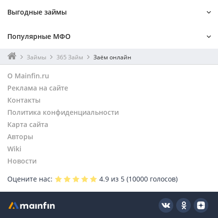
Выгодные займы
На 1 месяц
Онлайн
Популярные МФО
Мгновенный
Без процентов
На Киви
Без поручителей
Лайм-займ
До зарплаты
Займы
365 Займ
Заём онлайн
Наличными
Без отказа
Турбозайм
Kviku
О Mainfin.ru
На карту
По паспорту
Онзаем
Монеткин
Реклама на сайте
Займер
Контакты
Веб-займ
Политика конфиденциальности
Карта сайта
Авторы
Wiki
Новости
Оцените нас:
4.9
из 5 (
10000
голосов)