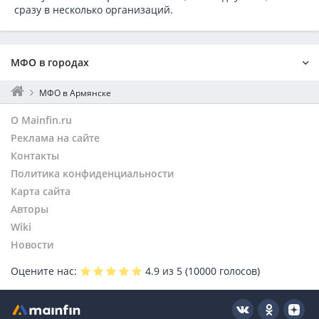
сразу в несколько организаций.
МФО в городах
Москва
МФО в Армянске
Санкт-Петербург
О Mainfin.ru
Екатеринбург
Реклама на сайте
Нижний Новгород
Контакты
Новосибирск
Политика конфиденциальности
Пермь
Уфа
Карта сайта
Казань
Авторы
Самара
Wiki
Красноярск
Новости
Симферополь
Оцените нас:
4.9
из 5 (
10000
голосов)
Евпатория
Севастополь
Керчь