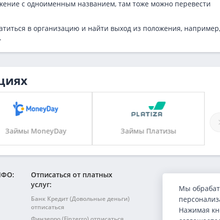
жение с одноименным названием, там тоже можно перевести
ратиться в организацию и найти выход из положения, например
.
циях
Займы MoneyDay
Займы Платизы
МФО:
Отписаться от платных
услуг:
Мы обрабат
Банк Кредит (Довольные деньги)
персонализа
отписаться
Нажимая кн
Финзерро (Finzerro) отписаться