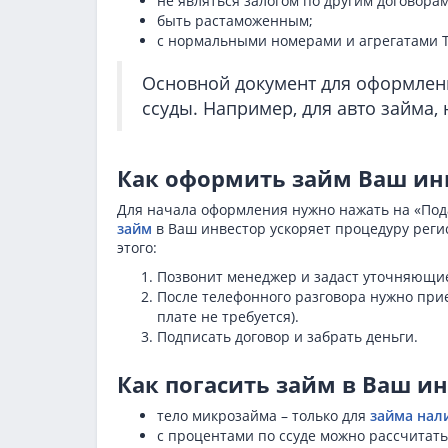
не являться залогом по другим договорам
быть растаможенным;
с нормальными номерами и агрегатами Т
Основной документ для оформлени
ссуды. Например, для авто займа,
Как оформить займ Ваш ин
Для начала оформления нужно нажать на «Пода
займ
в Ваш инвестор ускоряет процедуру реги
этого:
Позвонит менеджер и задаст уточняющи
После телефонного разговора нужно прие
плате не требуется).
Подписать договор и забрать деньги.
Как погасить займ в Ваш ин
тело микрозайма – только для
займа на
с процентами по ссуде можно рассчитать