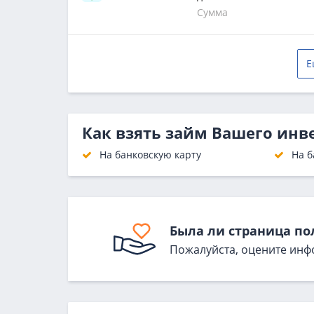
Сумма
Е
Как взять займ Вашего инв
На банковскую карту
На б
Была ли страница по
Пожалуйста, оцените инф