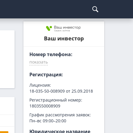
Курсы криптовалют
Кредиты для бизнеса
Погашение займов
Ваш инвестор
С доставкой
Курс биткоина
Для ИП
Kviku
Бесплатные
C овердрафтом
еКапуста
Номер телефона:
На пополнение ОС
Купи не копи
МИГ Кредит
Регистрация:
Webbankir
Лицензия:
18-035-50-008909 от 25.09.2018
Регистрационный номер:
1803550008909
График рассмотрения заявок:
Пн–вс 09:00–20:00
Юридическое название