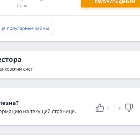
ПОЛУЧИТЬ ДЕНЬГИ
Срок
ще популярные займы
естора
анковский счет
лезна?
0
0
ормацию на текущей странице.