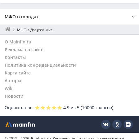
МФО в городах
Москва
МФО в Дзержинске
Санкт-Петербург
О Mainfin.ru
Екатеринбург
Реклама на сайте
Нижний Новгород
Контакты
Новосибирск
Политика конфиденциальности
Воронеж
Волгоград
Карта сайта
Уфа
Авторы
Самара
Wiki
Челябинск
Новости
Арзамас
Оцените нас:
4.9
из 5 (
10000
голосов)
Саров
Краснодар
Саратов
Тюмень
© 2015 - 2026, Bankiros.ru. Копирование материалов допускается