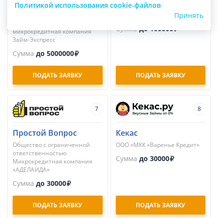
Займ-Экспресс
Займер
Политикой использования cookie-файлов
Принять
Общество с ограниченной
ПАО МКК «Займер»
ответственностью
Сумма
до 100000
микрокредитная компания
Займ-Экспресс
Сумма
до 5000000
ПОДАТЬ ЗАЯВКУ
ПОДАТЬ ЗАЯВКУ
7
8
Простой Вопрос
Кекас
Общество с ограниченной
ООО «МКК «Варенье Кредит»
ответственностью
Сумма
до 30000
Микрокредитная компания
«АДЕЛАИДА»
Сумма
до 30000
ПОДАТЬ ЗАЯВКУ
ПОДАТЬ ЗАЯВКУ