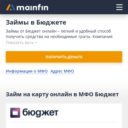
Главное меню
Займы в Бюджете
Займы от Бюджет онлайн – легкий и удобный способ
получить средства на необходимые траты. Компания
выдает средства за 15 минут, микрокредит поступает на
Показать весь
счет клиента моментально после одобрения заявки. Для
оформления заявки достаточно предоставить
ПОЛУЧИТЬ ДЕНЬГИ
минимальный пакет документов. В 2026 году взять займ в
Бюджет могут даже клиенты, имеющие проблемную
кредитную историю. Для отправки заявки воспользуйтесь
Информация о МФО
Адрес МФО
нашим сервисом Mainfin.ru.
Займ на карту онлайн в МФО Бюджет