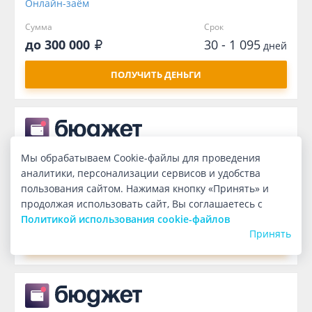
Онлайн-заём
Сумма
Срок
до 300 000
30 - 1 095
дней
ПОЛУЧИТЬ ДЕНЬГИ
Мы обрабатываем Cookie-файлы для проведения
Онлайн-заём
аналитики, персонализации сервисов и удобства
пользования сайтом. Нажимая кнопку «Принять» и
Сумма
Срок
продолжая использовать сайт, Вы соглашаетесь с
до 300 000
30 - 1 095
дней
Политикой использования cookie-файлов
Принять
ПОЛУЧИТЬ ДЕНЬГИ