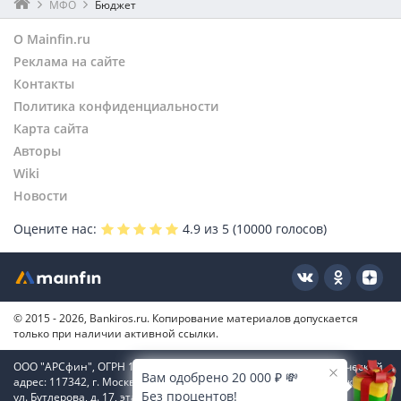
МФО
Бюджет
О Mainfin.ru
Реклама на сайте
Контакты
Политика конфиденциальности
Карта сайта
Авторы
Wiki
Новости
Оцените нас:
4.9
из 5 (
10000
голосов)
© 2015 - 2026, Bankiros.ru. Копирование материалов допускается
только при наличии активной ссылки.
ООО "АРСфин", ОГРН 1187746346556, ИНН 7722445717, юридический
Вам одобрено 20 000 ₽ 💸
адрес: 117342, г. Москва, вн. тер. г. муниципальный округ Коньково,
Без процентов!
ул. Бутлерова, д. 17, этаж 4, ком. 66