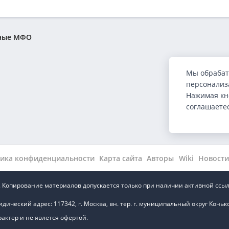
ные МФО
Мы обрабат
персонализа
Нажимая кн
соглашаете
ты
ика конфиденциальности
Карта сайта
Авторы
Wiki
Новости
.ru. Копирование материалов допускается только при наличии активной ссыл
ский адрес: 117342, г. Москва, вн. тер. г. муниципальный округ Коньково,
ктер и не явлется офертой.