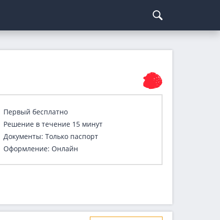
Курсы криптовалют
Кредиты для бизнеса
Погашение займов
С доставкой
Курс биткоина
Для ИП
Kviku
Бесплатные
C овердрафтом
еКапуста
На пополнение ОС
Купи не копи
Первый бесплатно
МИГ Кредит
Решение в течение 15 минут
Webbankir
Документы: Только паспорт
Оформление: Онлайн