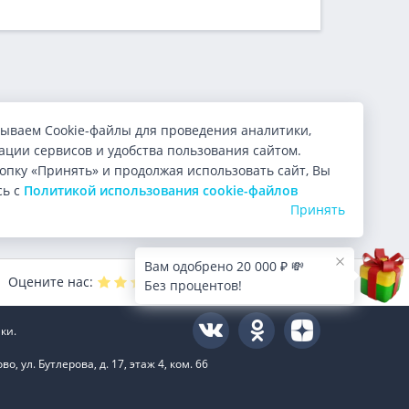
ываем Cookie-файлы для проведения аналитики,
ции сервисов и удобства пользования сайтом.
опку «Принять» и продолжая использовать сайт, Вы
сь с
Политикой использования cookie-файлов
Принять
Вам одобрено 20 000 ₽ 💸
Оцените нас:
4.9
из 5 (
9999
голосов)
Без процентов!
ки.
 ул. Бутлерова, д. 17, этаж 4, ком. 66