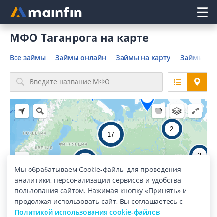
Главное меню
МФО Таганрога на карте
Все займы
Займы онлайн
Займы на карту
Займы без
2
17
3
53
Мы обрабатываем Cookie-файлы для проведения
48
38
26
аналитики, персонализации сервисов и удобства
220
4
пользования сайтом. Нажимая кнопку «Принять» и
24
107
9
продолжая использовать сайт, Вы соглашаетесь с
Политикой использования cookie-файлов