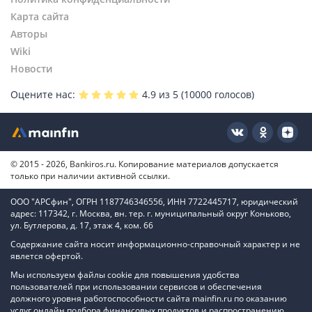
Карта сайта
Авторы
Wiki
Новости
Оцените нас:
4.9
из 5 (
10000
голосов)
© 2015 - 2026, Bankiros.ru. Копирование материалов допускается
только при наличии активной ссылки.
ООО "АРСфин", ОГРН 1187746346556, ИНН 7722445717, юридический
адрес: 117342, г. Москва, вн. тер. г. муниципальный округ Коньково,
ул. Бутлерова, д. 17, этаж 4, ком. 66
Содержание сайта носит информационно-справочный характер и не
явлется офертой.
Мы используем файлы cookie для повышения удобства
пользователей при использовании сервисов и обеспечения
должного уровня работоспособности сайта mainfin.ru по оказанию
услуг онлайн подбора финансовых продуктов и распространению