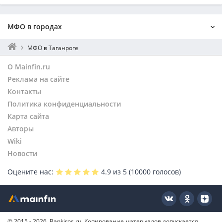
МФО в городах
Москва
МФО в Таганроге
Санкт-Петербург
О Mainfin.ru
Екатеринбург
Реклама на сайте
Нижний Новгород
Контакты
Новосибирск
Политика конфиденциальности
Ростов-на-Дону
Уфа
Карта сайта
Казань
Авторы
Челябинск
Wiki
Омск
Новости
Новочеркасск
Оцените нас:
4.9
из 5 (
10000
голосов)
Волгодонск
Шахты
Батайск
Донецк
© 2015 - 2026, Bankiros.ru. Копирование материалов допускается