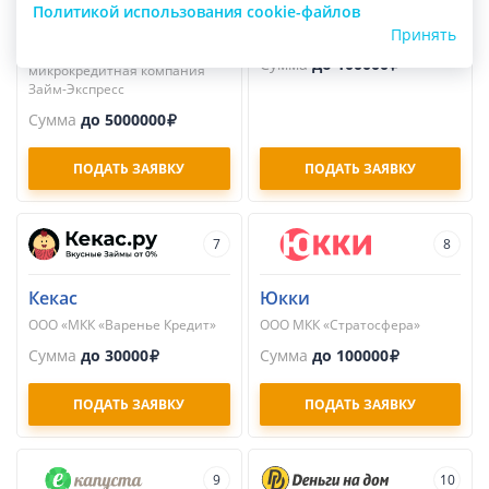
Займ-Экспресс
Займер
Политикой использования cookie-файлов
Принять
Общество с ограниченной
ПАО МКК «Займер»
ответственностью
Сумма
до 100000
микрокредитная компания
Займ-Экспресс
Сумма
до 5000000
ПОДАТЬ ЗАЯВКУ
ПОДАТЬ ЗАЯВКУ
7
8
Кекас
Юкки
ООО «МКК «Варенье Кредит»
ООО МКК «Стратосфера»
Сумма
до 30000
Сумма
до 100000
ПОДАТЬ ЗАЯВКУ
ПОДАТЬ ЗАЯВКУ
9
10