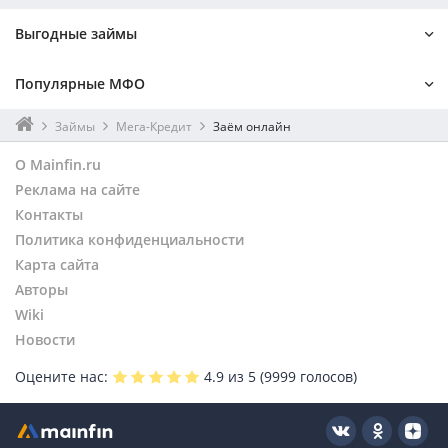
Выгодные займы
На 1 месяц
Онлайн
Популярные МФО
Мгновенный
Без процентов
На Киви
Без поручителей
Лайм-займ
До зарплаты
Займы
Мега-Кредит
Заём онлайн
Наличными
Без отказа
Турбозайм
Kviku
О Mainfin.ru
На карту
По паспорту
Онзаем
Монеткин
Реклама на сайте
Займер
Контакты
Веб-займ
Политика конфиденциальности
Карта сайта
Авторы
Wiki
Новости
Оцените нас:
4.9
из 5 (
9999
голосов)