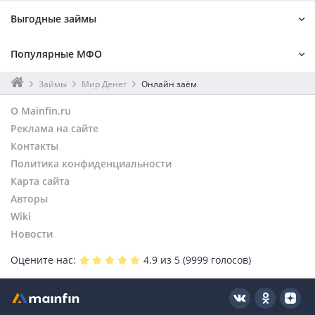
Выгодные займы
На 1 месяц
Онлайн
Популярные МФО
Мгновенный
Без процентов
На Киви
Без поручителей
Лайм-займ
До зарплаты
Займы
Мир Денег
Онлайн заём
Наличными
Без отказа
Турбозайм
Kviku
О Mainfin.ru
На карту
По паспорту
Онзаем
Монеткин
Реклама на сайте
Займер
Контакты
Веб-займ
Политика конфиденциальности
Карта сайта
Авторы
Wiki
Новости
Оцените нас:
4.9
из 5 (
9999
голосов)