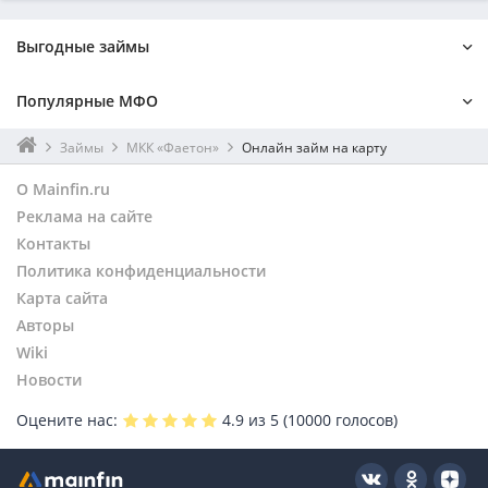
Выгодные займы
На 1 месяц
Онлайн
Популярные МФО
Мгновенный
Без процентов
На Киви
Без поручителей
Лайм-займ
До зарплаты
Займы
МКК «Фаетон»
Онлайн займ на карту
Наличными
Без отказа
Турбозайм
Kviku
О Mainfin.ru
На карту
По паспорту
Онзаем
Монеткин
Реклама на сайте
Займер
Контакты
Веб-займ
Политика конфиденциальности
Карта сайта
Авторы
Wiki
Новости
Оцените нас:
4.9
из 5 (
10000
голосов)