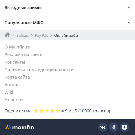
Выгодные займы
На 1 месяц
Онлайн
Популярные МФО
Мгновенный
Без процентов
На Киви
Без поручителей
Лайм-займ
До зарплаты
Займы
Pay P.S.
Онлайн заём
Наличными
Без отказа
Турбозайм
Kviku
О Mainfin.ru
На карту
По паспорту
Онзаем
Монеткин
Реклама на сайте
Займер
Контакты
Веб-займ
Политика конфиденциальности
Карта сайта
Авторы
Wiki
Новости
Оцените нас:
4.9
из 5 (
10000
голосов)