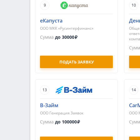
9
10
еКапуста
Ден
ООО МКК «Русинтерфинанс»
Общес
ответ
Сумма
до 30000
компа
Сум
ПОДАТЬ ЗАЯВКУ
13
14
В-Займ
Car
ООО Генерация Заявок
ООО 
Сумма
до 100000
Сум