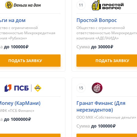
11
ьги на дом
Простой Вопрос
тво с ограниченной
Общество с ограниченной
ственностью Микрокредитная
ответственностью Микрокредит
ния «Рубикон»
компания «АДЕЛАИДА»
ма
до 100000
Сумма
до 30000
ПОДАТЬ ЗАЯВКУ
ПОДАТЬ ЗАЯВКУ
15
Money (КарМани)
Гранат Финанс (Для
нерезидентов)
МФК «ПСБ Финанс»
ООО МКК «Собственные деньги»
ма
до 1000000
Сумма
до 100000