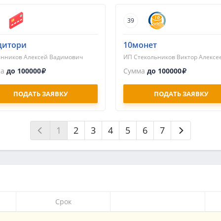
39
дитори
10монет
нников Алексей Вадимович
ИП Стекольников Виктор Алексе
ма
до 100000
Сумма
до 100000
ПОДАТЬ ЗАЯВКУ
ПОДАТЬ ЗАЯВКУ
1
2
3
4
5
6
7
Срок