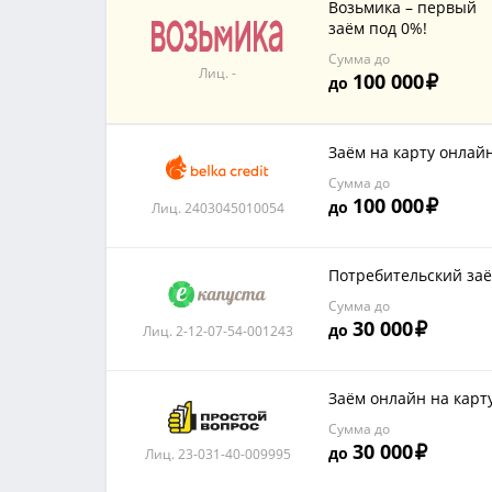
Возьмика – первый
заём под 0%!
Сумма до
Лиц. -
100 000
до
Заём на карту онлай
Сумма до
100 000
до
Лиц. 2403045010054
Потребительский за
Сумма до
30 000
до
Лиц. 2-12-07-54-001243
Заём онлайн на карт
Сумма до
30 000
до
Лиц. 23-031-40-009995