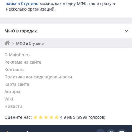
займ в Ступино
можно, как в одну МФК, так и сразу в
несколько организаций.
МФО в городах
Москва
МФО в Ступино
Санкт-Петербург
О Mainfin.ru
Екатеринбург
Реклама на сайте
Нижний Новгород
Контакты
Новосибирск
Политика конфиденциальности
Ростов-на-Дону
Пермь
Карта сайта
Уфа
Авторы
Самара
Wiki
Челябинск
Новости
Балашиха
Оцените нас:
4.9
из 5 (
9999
голосов)
Серпухов
Жуковский