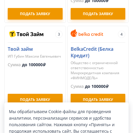
Сумма
до 100000
ПОДАТЬ ЗАЯВКУ
ПОДАТЬ ЗАЯВКУ
3
4
Твой займ
BelkaCredit (Белка
Кредит)
ИП Губин Максим Евгеньевич
Общество с ограниченной
Сумма
до 100000
ответственностью
Микрокредитная компания
«ФИНМОДЕЛЬ»
Сумма
до 100000
ПОДАТЬ ЗАЯВКУ
ПОДАТЬ ЗАЯВКУ
Мы обрабатываем Cookie-файлы для проведения
аналитики, персонализации сервисов и удобства
5
6
пользования сайтом. Нажимая кнопку «Принять» и
продолжая использовать сайт, Вы соглашаетесь с