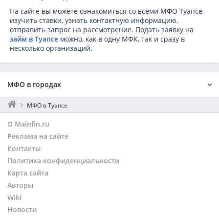
На сайте вы можете ознакомиться со всеми МФО Туапсе,
изучить ставки, узнать контактную информацию,
отправить запрос на рассмотрение. Подать заявку на
займ в Туапсе
можно, как в одну МФК, так и сразу в
несколько организаций.
МФО в городах
Москва
МФО в Туапсе
Санкт-Петербург
О Mainfin.ru
Екатеринбург
Реклама на сайте
Нижний Новгород
Контакты
Новосибирск
Политика конфиденциальности
Уфа
Казань
Карта сайта
Самара
Авторы
Красноярск
Wiki
Омск
Новости