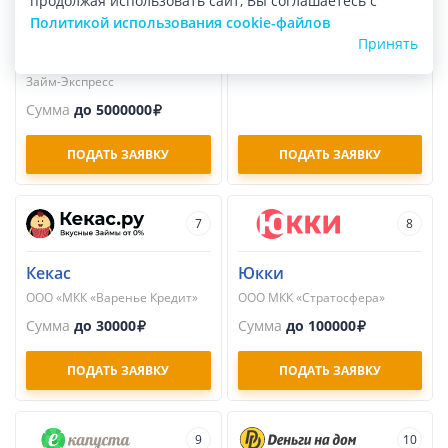
продолжая использовать сайт, Вы соглашаетесь с
Займ-Экспресс
Займер
Политикой использования cookie-файлов
Общество с ограниченной
ПАО МКК «Займер»
Принять
ответственностью
Сумма
до 100000
микрокредитная компания
Займ-Экспресс
Сумма
до 5000000
ПОДАТЬ ЗАЯВКУ
ПОДАТЬ ЗАЯВКУ
7
8
Кекас
Юкки
ООО «МКК «Варенье Кредит»
ООО МКК «Стратосфера»
Сумма
до 30000
Сумма
до 100000
ПОДАТЬ ЗАЯВКУ
ПОДАТЬ ЗАЯВКУ
9
10