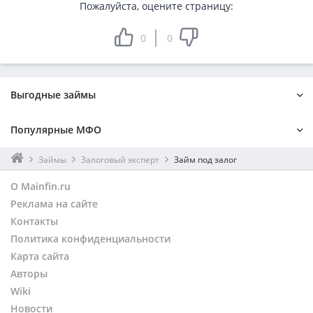
Пожалуйста, оцените страницу:
0
0
Выгодные займы
На 1 месяц
Онлайн
Популярные МФО
Мгновенный
Без процентов
На Киви
Без поручителей
Лайм-займ
До зарплаты
Займы
Залоговый эксперт
Займ под залог
Наличными
Без отказа
Турбозайм
Kviku
О Mainfin.ru
На карту
По паспорту
Онзаем
Монеткин
Реклама на сайте
Займер
Контакты
Веб-займ
Политика конфиденциальности
Карта сайта
Авторы
Wiki
Новости